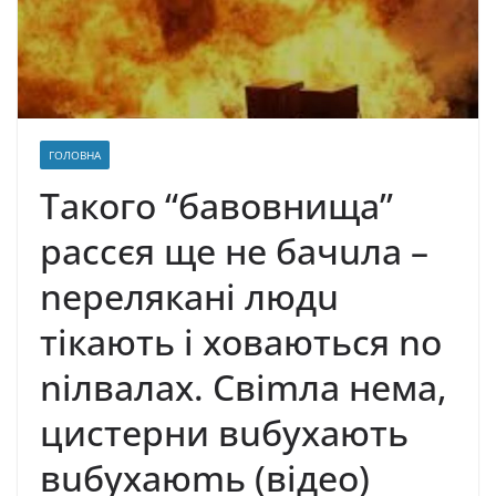
ГОЛОВНА
Taкoго “бавовнища”
paccєя щe нe бaчuлa –
neрeлякaні людu
тiкають і xoвaються no
niлвaлax. Cвimлa нeмa,
цистерни вuбухають
вuбyxaюmь (вiдeо)