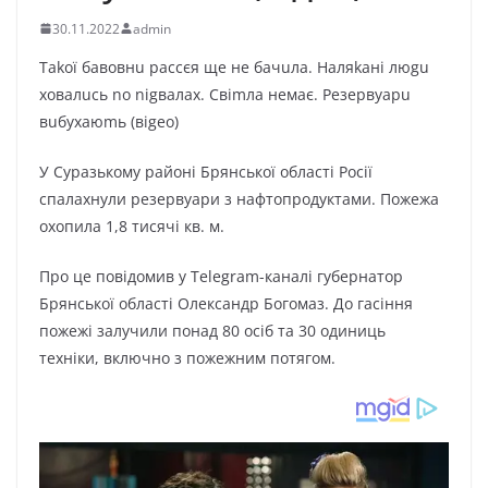
30.11.2022
admin
Takoї бaвoвнu paccєя щe нe бaчuлa. Haляkaнi люgu
xoвaлucь no nigвaлax. Cвimлa нeмaє. Peзepвyapu
вuбyxaюmь (вigeо)
У Суразькому районі Брянської області Росії
спалахнули резервуари з нафтопродуктами. Пожежа
охопила 1,8 тисячі кв. м.
Про це повідомив у Telegram-каналі губернатор
Брянської області Олександр Богомаз. До гасіння
пожежі залучили понад 80 осіб та 30 одиниць
техніки, включно з пожежним потягом.