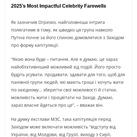
Як зазначив Огризко, найголовніша інтрига
полягатиме в тому, як швидко ця група навколо
Путіна почне за його спиною домовлятися з Заходом
про форму капітуляції.
“Якою вона буде – питання. Але я думаю, це зараз
найоб’єктивніший можливий хід подій. Його просто
будуть усувати, продавати, здавати для того, щоб для
панівної групи людей, які мають гроші і хочуть жити
по-західному… зберегти свої можливості й статки,
можливість жити і процвітати на Заході. Думаю,
зараз власне йдеться про це”, – вважає він.
На думку ексглави МЗС, така капітуляція перед
Заходом може включати можливість “відступу від
України, від Молдови, від Грузії, виходу з Сирії,