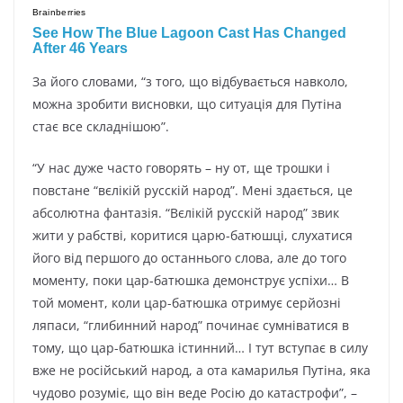
За його словами, “з того, що відбувається навколо,
можна зробити висновки, що ситуація для Путіна
стає все складнішою”.
“У нас дуже часто говорять – ну от, ще трошки і
повстане “вєлікій русскій народ”. Мені здається, це
абсолютна фантазія. “Вєлікій русскій народ” звик
жити у рабстві, коритися царю-батюшці, слухатися
його від першого до останнього слова, але до того
моменту, поки цар-батюшка демонструє успіхи… В
той момент, коли цар-батюшка отримує серйозні
ляпаси, “глибинний народ” починає сумніватися в
тому, що цар-батюшка істинний… І тут вступає в силу
вже не російський народ, а ота камарилья Путіна, яка
чудово розуміє, що він веде Росію до катастрофи”, –