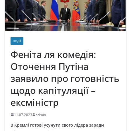
ПОДІЇ
Феніта ля комедія:
Оточення Путіна
заявило про готовність
щодо капітуляції –
ексміністр
11.07.2023
admin
В Кремлі готові усунути свого лідера заради