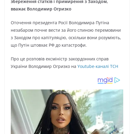
збереження статків і примирення з Заходом,
вважає Володимир Огризко
Оточення президента Росії Володимира Путіна
незабаром почне вести за його спиною перемовини
з Заходом про капітуляцію, оскільки вони розуміють,
що Путін штовхає РФ до катастрофи.
Про це розповів ексміністр закордонних справ
України Володимир Огризко на
Youtube-каналі ТСН