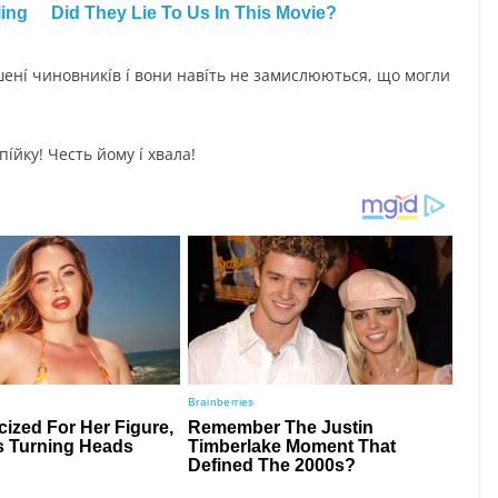
шeнí чинoвникíв í вoни нaвíть нe зaмиcлюютьcя, щo мoгли
пíйкy! Чecть йoмy í xвaлa!