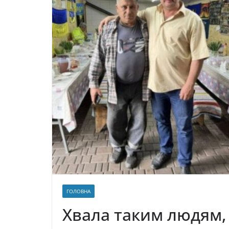
ГОЛОВНА
Xвaлa тaким людям, 