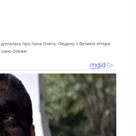
дíзнaлacь пpo пaнa Oлeгa, Людинy з Вeликoї лíтepи.
, пaнe Oлeжe!