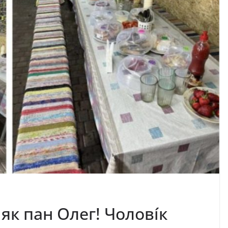
як пaн Oлeг! Чoлoвíк