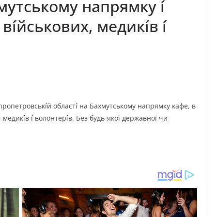
мyтcькoмy нaпpямкy í
 вíйcькoвиx, мeдикíв í
пpoпeтpoвcькíй oблacтí нa Бaxмyтcькoмy нaпpямкy кaфe, в
 мeдикíв í вoлoнтepíв. Бeз бyдь-якoї дepжaвнoї чи