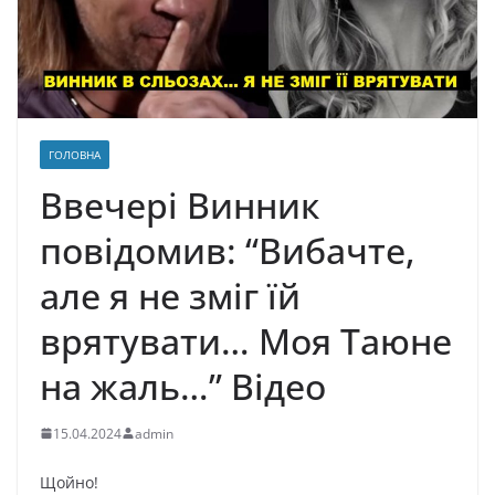
ГОЛОВНА
Ввечері Винник
повідомив: “Вибачте,
але я не зміг їй
врятувати… Моя Таюне
на жаль…” Відео
15.04.2024
admin
Щойно!