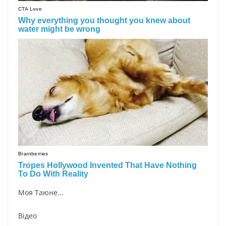
Моя Таюне…
Відео