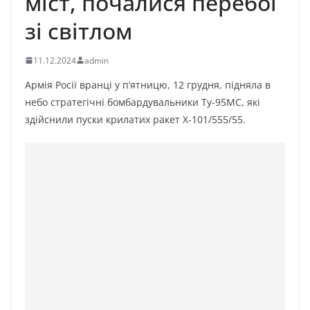
міcт, почалися пеpебої
зі cвітлом
11.12.2024
admin
Армія Росії вранці у п’ятницю, 12 грудня, підняла в
небо стратегічні бомбардувальники Ту-95МС, які
здійснили пуски крилатих ракет Х-101/555/55.