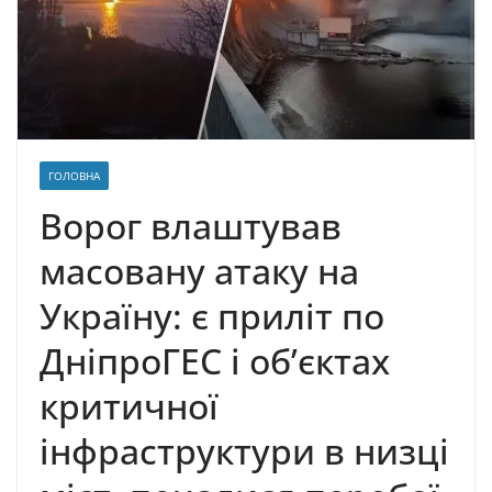
ГОЛОВНА
Воpог влаштував
маcовану атаку на
Укpaїну: є пpиліт по
ДніпpоГЕС і об’єктах
кpитичної
інфpастpуктури в низці