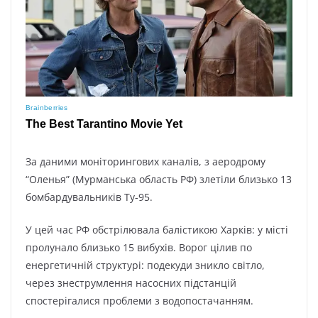
За даними моніторингових каналів, з аеродрому
“Оленья” (Мурманська область РФ) злетіли близько 13
бомбардувальників Ту-95.
У цей час РФ обстрілювала балістикою Харків: у місті
пролунало близько 15 вибухів. Ворог цілив по
енергетичній структурі: подекуди зникло світло,
через знеструмлення насосних підстанцій
спостерігалися проблеми з водопостачанням.