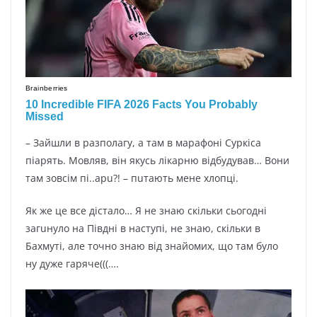
– Зайшли в разполагу, а там в марафоні Суркіса
піарять. Мовляв, він якусь лікарню відбудував… Вони
там зовсім пі..арu?! – пuтають мене хлопці.
Як же це все дістало… Я не знаю скільки сьогодні
загuнуло на Півдні в наступі, не знаю, скільки в
Бахмуті, але точно знаю від знайомих, що там було
ну дуже гаряче(((….