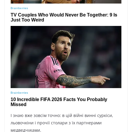
І знаю вже зовсім точно: в цій війні винні суркіси,
льовочкіни і прочії столари з їх партнерами
медведчуками.