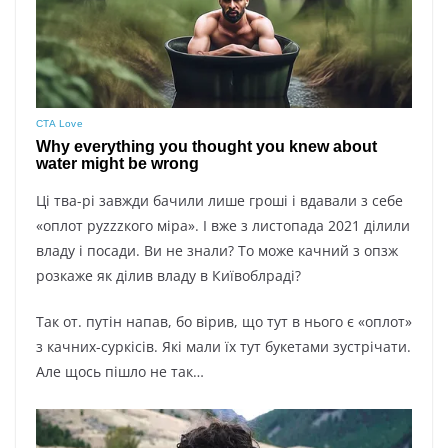
Ці тва-рі завжди бачили лише гроші і вдавали з себе
«оплот руzzzкого міра». І вже з листопада 2021 ділили
владу і посади. Ви не знали? То може качний з опзж
розкаже як ділив владу в Київоблраді?
Так от. путін напав, бо вірив, що тут в нього є «оплот»
з качних-суркісів. Які мали їх тут букетами зустрічати.
Але щось пішло не так…