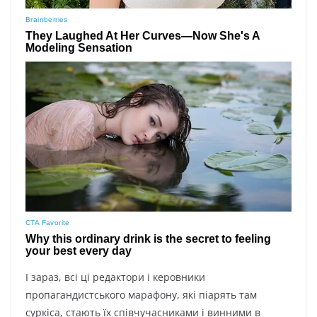
І зараз, всі ці редактори і керовники
пропагандистського марафону, які піарять там
суркіса, стають їх співчучасниками і винними в