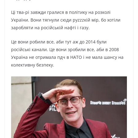
Ці тва-рі завжди гралися в політику на розколі
України. Вони тягнули сюди руzzzкій мір, бо хотіли
заробляти на російській нафті і газу.
Це вони робили все, аби тут аж до 2014 були
російські канали. Це вони зробили все, аби в 2008
Україна не отримала пдч в НАТО і не мала шансу на
колективну безпеку.