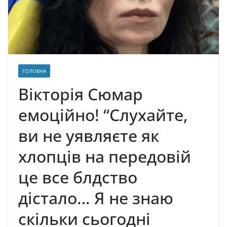
ГОЛОВНА
Вікторія Сюмар
емоційно! “Слухайте,
ви не уявляєте як
хлопцiв на передовій
це все блдство
дістало… Я не знаю
скільки сьогодні