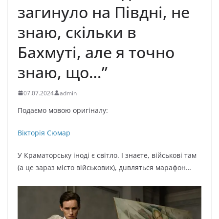
загинуло на Півдні, не
знаю, скільки в
Бахмуті, але я точно
знаю, що…”
07.07.2024
admin
Подаємо мовою оригіналу:
Вікторія Сюмар
У Краматорську іноді є світло. І знаєте, військові там
(а це зараз місто військових), дuвляться марафон…