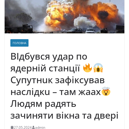
ГОЛОВНА
ВІдбувся удap пo
ядepнiй cтaнцiї
Cyпyтнuк зaфiкcyвaв
нacлiдкu – тaм жаaх
Людям радять
зачиняти вікна тa двepi
27.05.2024
admin