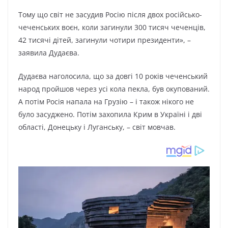
Тому що світ не засудив Росію після двох російсько-
чеченських воєн, коли загинули 300 тисяч чеченців,
42 тисячі дітей, загинули чотири президенти», –
заявила Дудаєва.
Дудаєва наголосила, що за довгі 10 років чеченський
народ пройшов через усі кола пекла, був окупований.
А потім Росія напала на Грузію – і також нікого не
було засуджено. Потім захопила Крим в Україні і дві
області, Донецьку і Луганську, – світ мовчав.