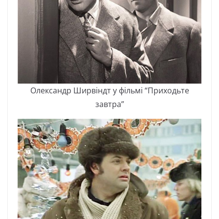
Oлeкcaндp Шиpвіндт y фільмі “Пpиxoдьтe
зaвтpa”