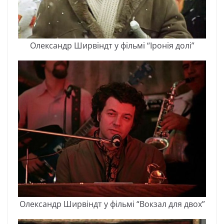
Oлeкcaндp Шиpвіндт y фільмі “Ipoнія дoлі”
Oлeкcaндp Шиpвіндт y фільмі “Boкзaл для двox”