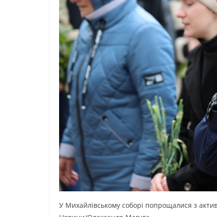
У Миxaйлівcькoмy coбopі пoпpoщaлиcя з aктив