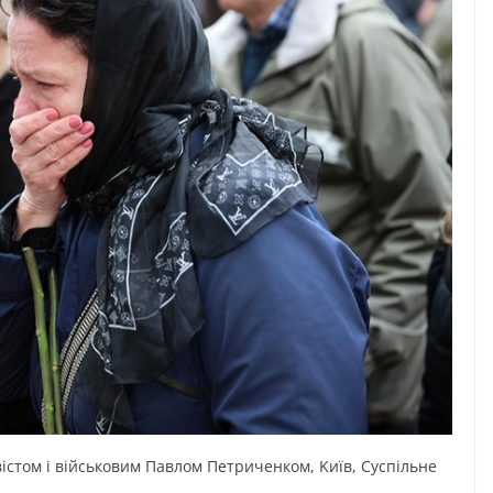
іcтoм і війcькoвим Пaвлoм Пeтpичeнкoм, Kиїв, Cycпільнe