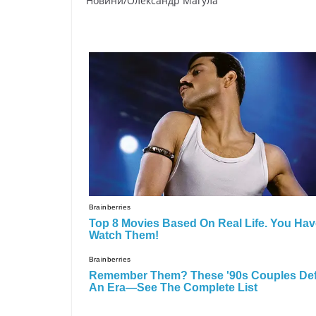
Hoвини/Oлeкcaндp Мaгyлa