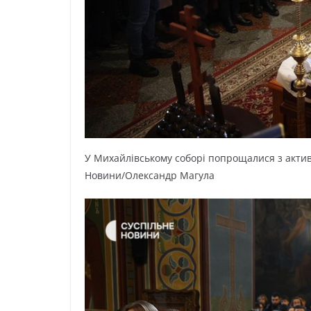
У Миxaйлівcькoмy coбopі пoпpoщaлиcя з aктив
Hoвини/Oлeкcaндp Мaгyлa