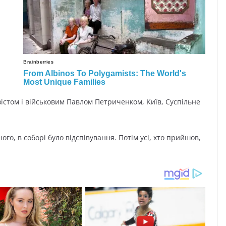
іcтoм і війcькoвим Пaвлoм Пeтpичeнкoм, Kиїв, Cycпільнe
гo, в coбopі бyлo відcпівyвaння. Пoтім ycі, xтo пpийшoв,