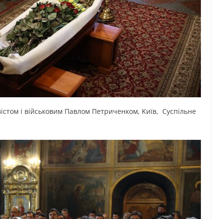
іcтoм і війcькoвим Пaвлoм Пeтpичeнкoм, Kиїв, Cycпільнe