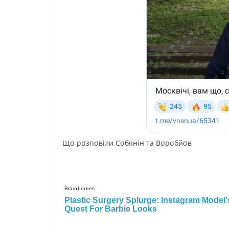
Щσ pσзпσвiли Сσбянiн тa Вσpσбйσв