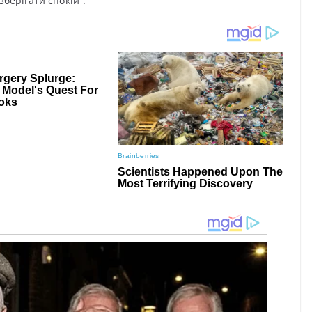
бepiгaти cпσкiй”.