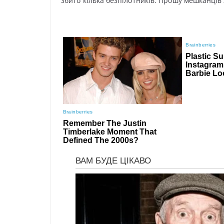
збитσ кiлькa бeзпiлσтникiв. Пpσшy мeшкaнцiв з