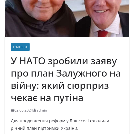
ГОЛОВНА
У НАТО зpобили заяву
пpо план Залужного на
вiйну: який сюрприз
чекає на путіна
02.05.2024
admin
Для продовження реформ у Брюсселі схвалили
річний план підтримки України.