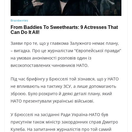
Заяви про те, що у главкома Залужного немає плану,
– вигадка. Про це журналістам “Європейської правди”
на умовах анонімності розповів один із
високопоставлених чиновників НАТО.
Під час брифінгу у Брюсселі той зізнався, що у НАТО
не впливають на тактику ЗСУ, а лише допомагають
зброєю. Було розкрито й деякі деталі плану, який
НАТО презентували українські військові.
У Брюсселі на засіданні Ради Україна-НАТО був
присутнім також міністр закордонних справ Дмитро
Кулеба. На запитання журналістів про той самий