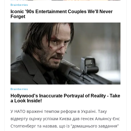
У НАТО вражені темпом реформ в Україні. Таку
відверту оцінку успіхам Києва дав генсек Альянсу Єнс
Столтенберг та назвав, що із “домашнього завдання”