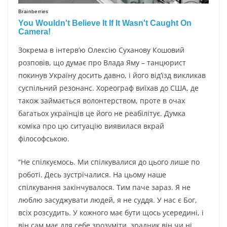
Зокрема в інтерв’ю Олексію Суханову Кошовий
розповів, що думає про Влада Яму – танцюрист
покинув Україну досить давно, і його від’їзд викликав
суспільний резонанс. Хореограф виїхав до США, де
також займається волонтерством, проте в очах
багатьох українців це його не реабілітує. Думка
коміка про цю ситуацію виявилася вкрай
філософською.
“Не спілкуємось. Ми спілкувалися до цього лише по
роботі. Десь зустрічалися. На цьому наше
спілкування закінчувалося. Тим паче зараз. Я не
люблю засуджувати людей, я не суддя. У нас є Бог,
всіх розсудить. У кожного має бути щось усередині, і
він сам має для себе зрозуміти, зрадник він чи ні.