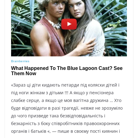
«Зараз ці діти кидають петарди під коляски дітей і
під ноги жінкам з дітьми !!! А якщо у пенсіонера
слабке серце, а якщо це моя вагітна дружина … Хто
буде відповідати в разі трагедії, невже не зрозуміло
до чого призведе така безвідповідальність і
безкарність з боку співробітників правоохоронних
органів і батьків «, — пише в своєму пості киянин і