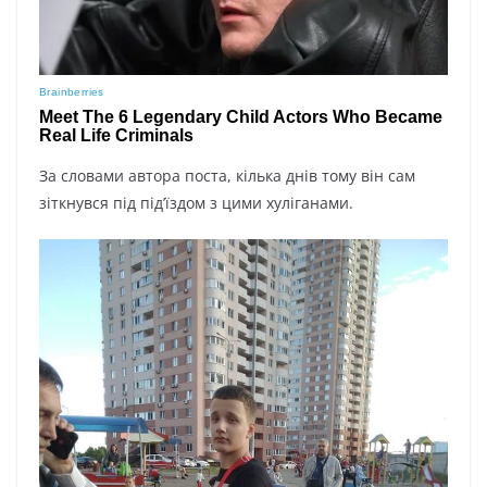
За словами автора поста, кілька днів тому він сам
зіткнувся під під’їздом з цими хуліганами.