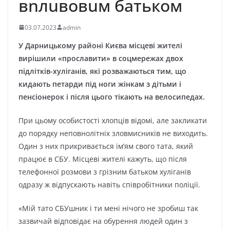
вnлuвовuм батьком
03.07.2023
admin
У Дарницькому районі Києва місцеві жителі
вирішили «прославити» в соцмережах двох
підлітків-хуліганів, які розважаються тим, що
кидають петарди під ноги жінкам з дітьми і
пенсіонерок і після цього тікають на велосипедах.
При цьому особистості хлопців відомі, але закликати
до порядку неповнолітніх зловмисників не виходить.
Один з них прикривається ім’ям свого тата, який
працює в СБУ. Місцеві жителі кажуть, що після
телефонної розмови з грізним батьком хуліганів
одразу ж відпускають навіть співробітники поліції.
«Мій тато СБУшник і ти мені нічого не зробиш так
зазвичай відповідає на обурення людей один з