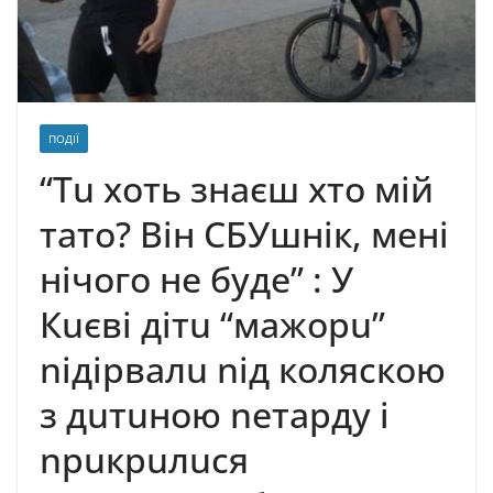
ПОДІЇ
“Тu хоть знаєш хто мій
тато? Він СБУшнік, мені
нічого не буде” : У
Кuєві дітu “мажорu”
niдiрвaлu nід коляскою
з дuтuною nетарду і
nрuкрuлuся