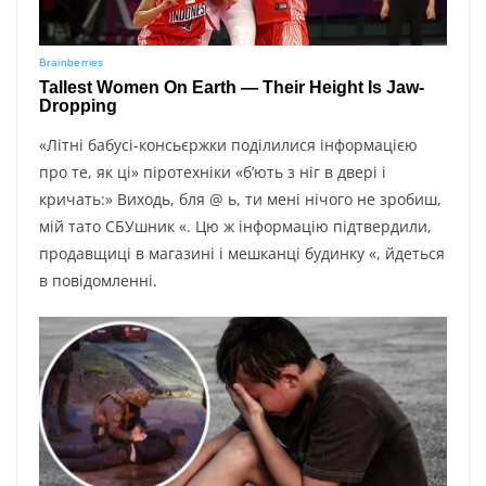
«Літні бабусі-консьєржки поділилися інформацією
про те, як ці» піротехніки «б’ють з ніг в двері і
кричать:» Виходь, бля @ ь, ти мені нічого не зробиш,
мій тато СБУшник «. Цю ж інформацію підтвердили,
продавщиці в магазині і мешканці будинку «, йдеться
в повідомленні.