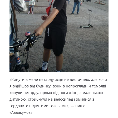
«Кинути в мене петарду яєць не вистачило, але коли
я відійшов від будинку, вони в непроглядній темряві
кинули петарду, прямо під ноги жінці з маленькою
дитиною, стрибнули на велосипед і змилися з
гордовите піднятими головами», — пише
«Аввакумов».