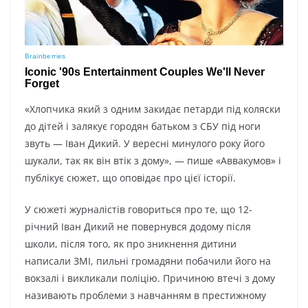
«Хлопчика який з одним закидає петарди під коляски
до дітей і залякує городян батьком з СБУ під ноги
звуть — Іван Дикий. У вересні минулого року його
шукали, так як він втік з дому», — пише «Аввакумов» і
публікує сюжет, що оповідає про цієї історії.
У сюжеті журналістів говориться про те, що 12-
річний Іван Дикий не повернувся додому після
школи, після того, як про зникнення дитини
написали ЗМІ, пильні громадяни побачили його на
вокзалі і викликали поліцію. Причиною втечі з дому
називають проблеми з навчанням в престижному