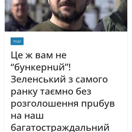
ПОДІЇ
Цe ж вaм нe
“бyнкeрнuй”!
Зеленський з самого
рaнку тaємно без
розголошення прuбув
на наш
багатостраждальний