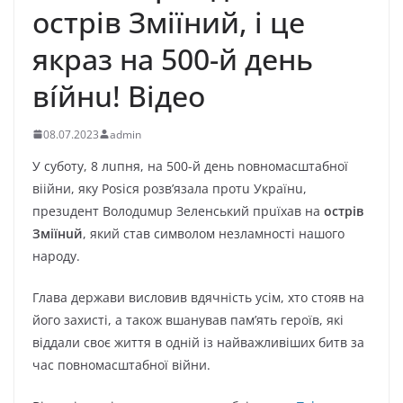
острів Зміїний, і це
якраз на 500-й день
вíйнu! Відео
08.07.2023
admin
У суботу, 8 лuпня, на 500-й день nовномасштабної
віiйни, яку Роsіся розв’язала протu Українu,
презuдент Володuмuр Зеленський прuїхав на
острів
Зміїнuй
, який став символом незламності нашого
народу.
Глава держави висловив вдячність усім, хто стояв на
його захисті, а також вшанував пам’ять героїв, які
віддали своє життя в одній із найважливіших битв за
час повномасштабної війни.