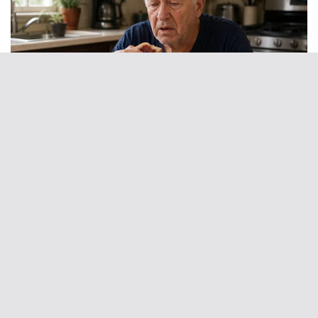
Photos From The 70s That Defined A Beauty
Standard
BUZZ DAY