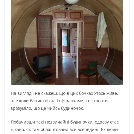
На вигляд і не скажеш, що в цих бочках хтось живе,
але коли бачиш вікна із фіранками, то ставати
зрозуміло, що це чийсь будиночок.
Побачивши такі незвичайні будиночки, одразу стає
цікаво, як там облаштовано все всередині. Як люди