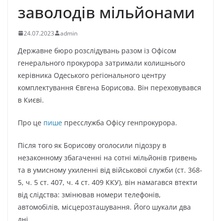
заволодів мільйонами
24.07.2023
admin
Державне бюро розслідувань разом із Офісом
генерального прокурора затримали колишнього
керівника Одеського регіонального центру
комплектування Євгена Борисова. Він переховувався
в Києві.
Про це
пише
пресслужба Офісу генпрокурора.
Після того як Борисову оголосили підозру в
незаконному збагаченні на сотні мільйонів гривень
та в умисному ухиленні від військової служби (ст. 368-
5, ч. 5 ст. 407, ч. 4 ст. 409 ККУ), він намагався втекти
від слідства: змінював номери телефонів,
автомобілів, місцерозташування. Його шукали два
дні.