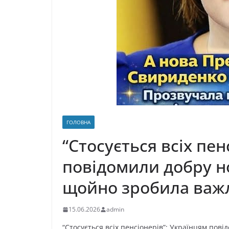
ГОЛОВНА
“Стосується всіх пен
повідомили добру н
щойно зробила важ
15.06.2026
admin
“Стосується всіх пенсіонерів”: Українцям по