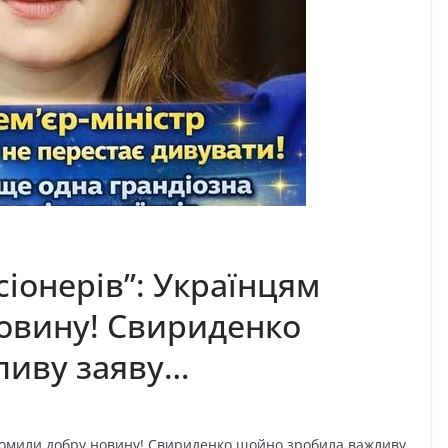
сіонерів”: Українцям
овину! Свириденко
ливу заяву…
відомили добру новину! Свириденко щойно зробила важливу