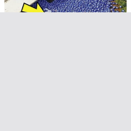
The Chapel Of Sound Amphitheater -
Architectural Marvels
BRAINBERRIES