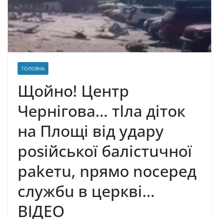
ГОЛОВНА
Щoйнo! Цeнтp
Чepнiгoвa… тlлa дiтoк
нa Плoщi вiд yдapy
posiйcькoї бaлicтuчнoї
pakeтu, npямo nocepeд
cлyжбu в церкві…
ВІДEO