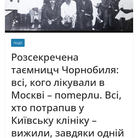
ПОДІЇ
Розсекречена
таємницч Чорнобиля:
всі, кого лікували в
Москві – поmерлu. Всі,
хто потрапuв у
Київську клініку –
вижили, завдяки одній