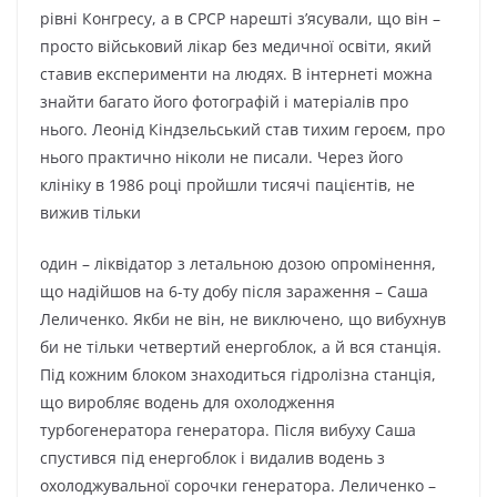
рівні Конгресу, а в СРСР нарешті з’ясували, що він –
просто військовий лікар без медичної освіти, який
ставив експерименти на людях. В інтернеті можна
знайти багато його фотографій і матеріалів про
нього. Леонід Кіндзельський став тихим героєм, про
нього практично ніколи не писали. Через його
клініку в 1986 році пройшли тисячі пацієнтів, не
вижив тільки
один – ліквідатор з летальною дозою опромінення,
що надійшов на 6-ту добу після зараження – Саша
Леличенко. Якби не він, не виключено, що вибухнув
би не тільки четвертий енергоблок, а й вся станція.
Під кожним блоком знаходиться гідролізна станція,
що виробляє водень для охолодження
турбогенератора генератора. Після вибуху Саша
спустився під енергоблок і видалив водень з
охолоджувальної сорочки генератора. Леличенко –