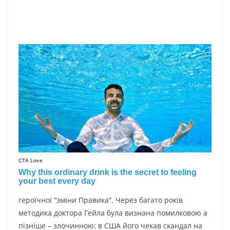
героїчної “зміни Правика”. Через багато років
методика доктора Гейла була визнана помилковою а
пізніше – злочинною: в США його чекав скандал на