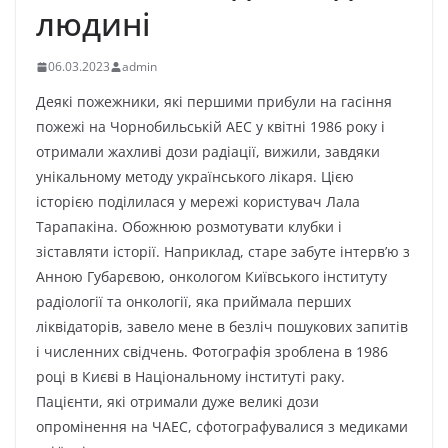
людині
06.03.2023
admin
Деякі пожежники, які першими прибули на гасіння
пожежі на Чорнобильській АЕС у квітні 1986 року і
отримали жахливі дози радіації, вижили, завдяки
унікальному методу українського лікаря. Цією
історією поділилася у мережі користувач Лала
Тарапакіна. Обожнюю розмотувати клубки і
зіставляти історії. Наприклад, старе забуте інтерв’ю з
Анною Губарєвою, онкологом Київського інституту
радіології та онкології, яка приймала перших
ліквідаторів, завело мене в безліч пошукових запитів
і численних свідчень. Фотографія зроблена в 1986
році в Києві в Національному інституті раку.
Пацієнти, які отримали дуже великі дози
опромінення на ЧАЕС, сфотографувалися з медиками