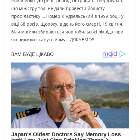
Романенко. До речі, Леонід Петрович стверджував,
що міністру тоді не дали провести йодисту
профілактику … Помер Кіндзельський в 1999 році, у
віці 68 років. Щороку, в день його смерті, 19 квітня,
біля могили збираються чорнобильські ліквідатори
які вижили і кажуть йому – ДЯКУЄМО!!!