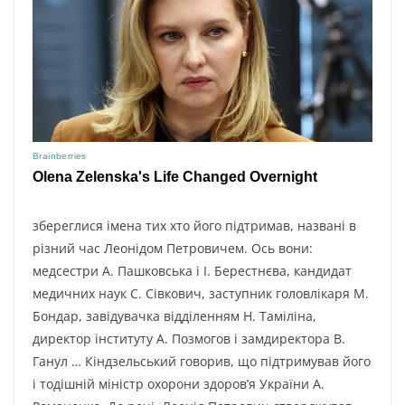
збереглися імена тих хто його підтримав, названі в
різний час Леонідом Петровичем. Ось вони:
медсестри А. Пашковська і І. Берестнєва, кандидат
медичних наук С. Сівкович, заступник головлікаря М.
Бондар, завідувачка відділенням Н. Таміліна,
директор інституту А. Позмогов і замдиректора В.
Ганул … Кіндзельський говорив, що підтримував його
і тодішній міністр охорони здоров’я України А.