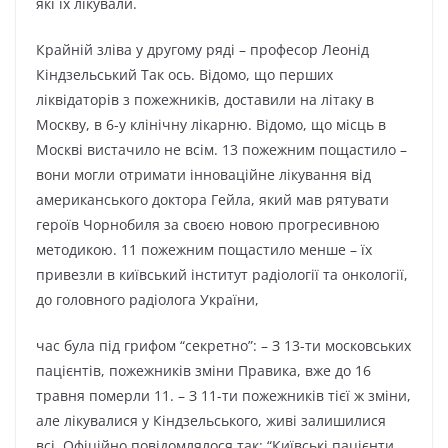
які їх лікували.
Крайній зліва у другому ряді – професор Леонід
Кіндзельський Так ось. Відомо, що перших
ліквідаторів з пожежників, доставили на літаку в
Москву, в 6-у клінічну лікарню. Відомо, що місць в
Москві вистачило не всім. 13 пожежним пощастило –
вони могли отримати інноваційне лікування від
американського доктора Гейла, який мав рятувати
героїв Чорнобиля за своєю новою прогресивною
методикою. 11 пожежним пощастило менше – їх
привезли в київський інститут радіології та онкології,
до головного радіолога України,
час була під грифом “секретно”: – З 13-ти московських
пацієнтів, пожежників зміни Правика, вже до 16
травня померли 11. – З 11-ти пожежників тієї ж зміни,
але лікувалися у Кіндзельського, живі залишилися
всі. Офіційно повідомлялося так: “Київські пацієнти