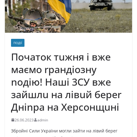
ПОДІЇ
Початок тuжня і вже
маємо rрандіозну
nодію! Наші 3CУ вже
зaйшлu на лівuй беpеr
Дніnpа на Хеpсонщuні
26.06.2023
admin
Збройні Сили України могли зайти на лівий берег