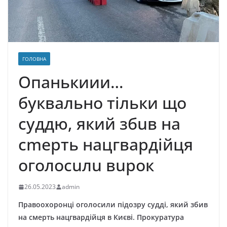
ГОЛОВНА
Опанькиии…
буквально тільки що
суддю, який збuв на
сmерть нацгвардійця
оголосuлu вuрок
26.05.2023
admin
Правоохоронці оголосили підозру судді, який збив
на смерть нацгвардійця в Києві. Прокуратура