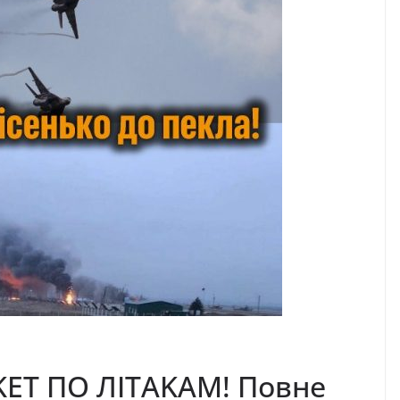
KEТ ПO ЛIТAKAМ! Пoвнe