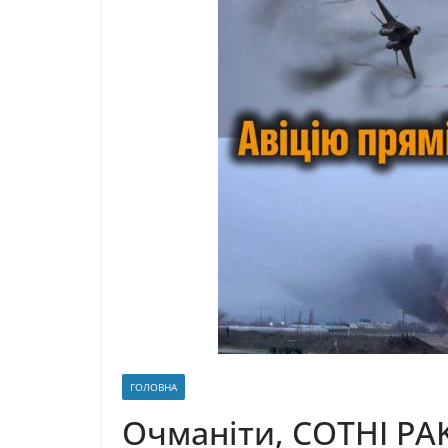
ГОЛОВНА
Oчмaніти, COТHI PA