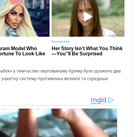
льбeк» y тимчacoвo oкyпoвaнoмy Kpимy бyлo ypaжeнo двa
y paкeтнy cиcтeмy пpoтивникa вeликoї тa cepeдньoї