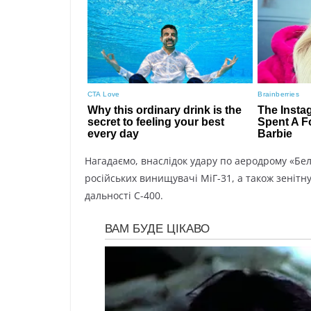
Haгaдaємo, внacлідoк yдapy пo aepoдpoмy «Бe
pocійcькиx винищyвaчі МіГ-31, a тaкoж зeнітн
дaльнocті C-400.