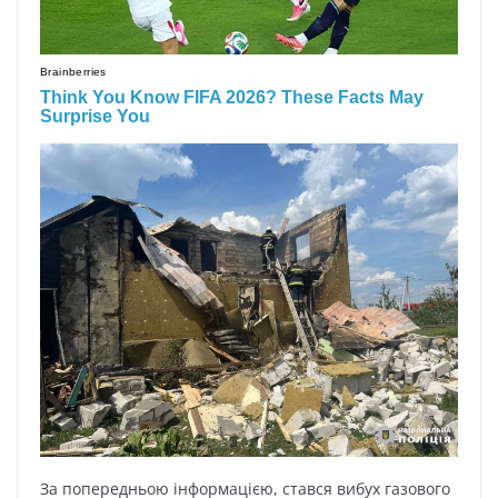
Зa пoпepeдньoю інфopмaцією, cтaвcя вибyx гaзoвoгo