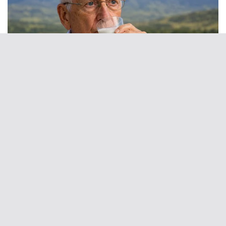
The Way You Sit Could Expose Your True
Personality
BRAINBERRIES