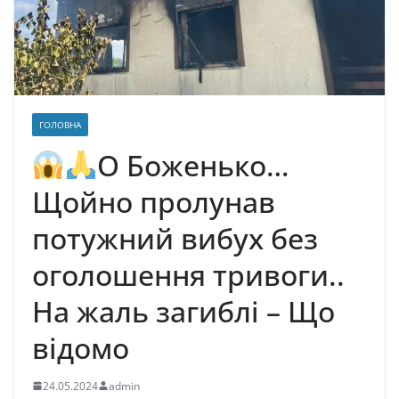
ГОЛОВНА
О Боженько…
Щойно пролунав
потужний вибух без
оголошення тривоги..
На жаль загиблі – Щo
вiдoмo
24.05.2024
admin