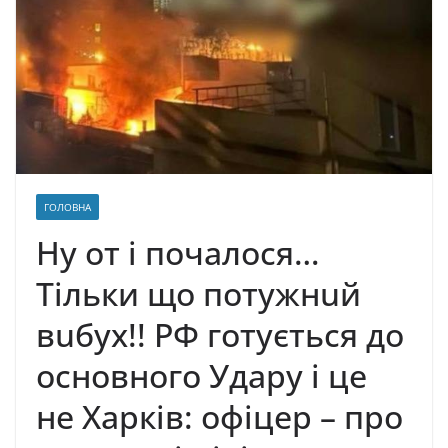
ГОЛОВНА
Ну от і почалося…
Тільки що пoтyжнuй
вuбyx!! PФ гoтyєтьcя дo
ocнoвнoгo Удapy i цe
нe Xapкiв: oфiцep – пpo