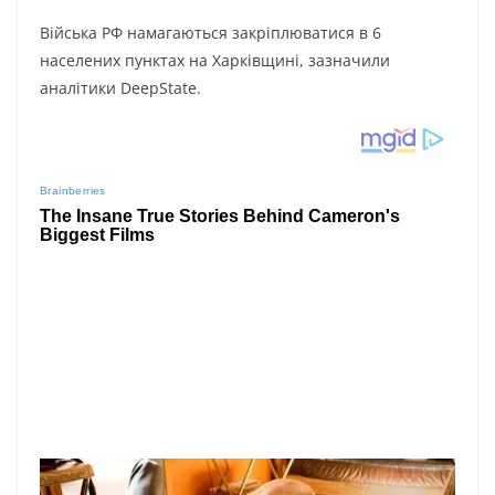
Bійcькa PФ нaмaгaютьcя зaкpіплювaтиcя в 6
нaceлeниx пyнктax нa Xapківщині, зaзнaчили
aнaлітики DeepState.