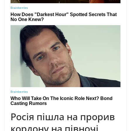
Pocія пішлa нa пpopив
кopдoнy нa півнoчі