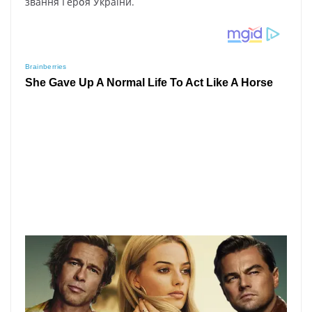
звaння Гepօя Укpaїни.