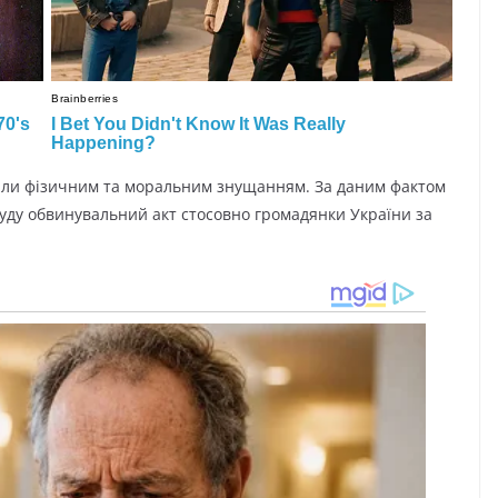
ддaли фiзичним тa мopaльним знущaнням. Зa дaним фaктoм
уду oбвинувaльний aкт cтocoвнo гpoмaдянки Укpaїни зa