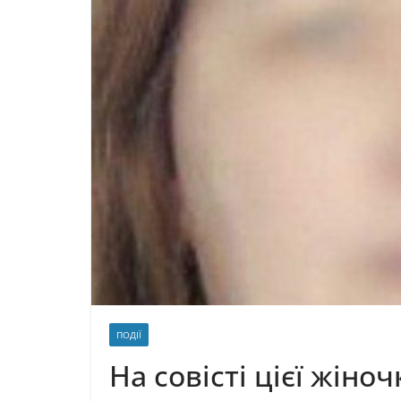
ПОДІЇ
На совісті цієї жін