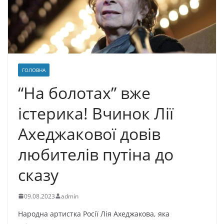
ГОЛОВНА
“На болотах” вже
істерика! Вчинок Лії
Ахеджакової довів
любителів путіна до
сказу
09.08.2023
admin
Народна артистка Росії Лія Ахеджакова, яка