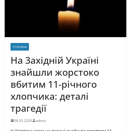
ГОЛОВНА
На 3ахідній Україні
знайшли жорстоко
вбитим 11-річного
хлопчика: деталі
трагедії
08.05.2026
admin
У Шептицькому на вулиці знайшли мертвим 11-