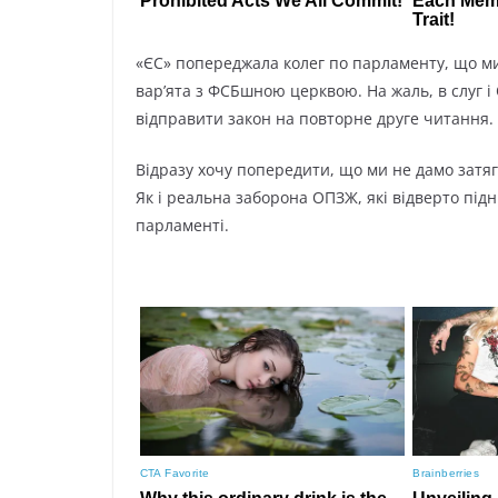
«ЄС» попереджала колег по парламенту, що ми
варʼята з ФСБшною церквою. На жаль, в слуг і
відправити закон на повторне друге читання.
Відразу хочу попередити, що ми не дамо затяг
Як і реальна заборона ОПЗЖ, які відверто під
парламенті.