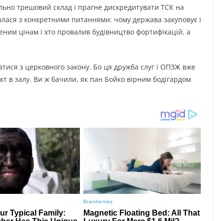
ально трешовий склад і прагне дискредитувати ТСК на
бралася з конкретними питаннями: чому держава закуповує і
еним цінам і хто провалив будівництво фортифікацій, а
ися з церковного закону. Бо ця дружба слуг і ОПЗЖ вже
кт в залу. Ви ж бачили, як пан Бойко вірним бодігардом