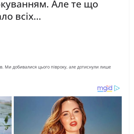
куванням. Але те що
ало всіх…
ів. Ми добивалися цього півроку, але дотиснули лише