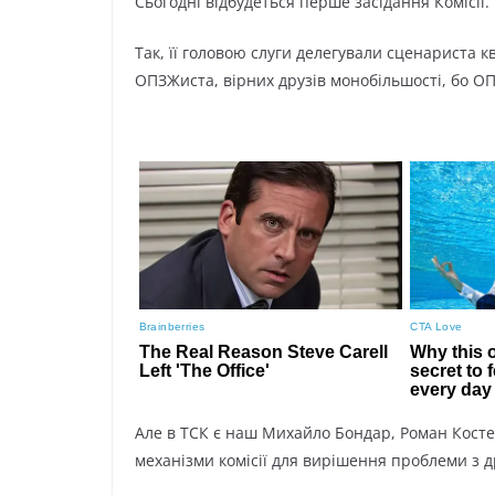
Сьогодні відбудеться перше засідання Комісії.
Так, її головою слуги делегували сценариста кв
ОПЗЖиста, вірних друзів монобільшості, бо ОП
Але в ТСК є наш Михайло Бондар, Роман Костен
механізми комісії для вирішення проблеми з 