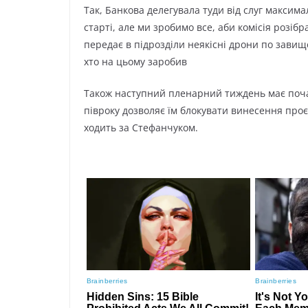
Так, Банкова делегувала туди від слуг максим
старті, але ми зробимо все, аби комісія розі
передає в підрозділи неякісні дрони по завищ
хто на цьому заробив
Також наступний пленарний тиждень має почат
півроку дозволяє їм блокувати винесення проє
ходить за Стефанчуком.