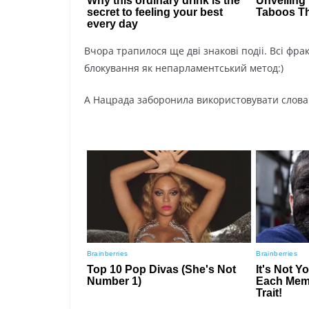
Вчора трапилося ще дві знакові подіі. Всі фра
блокування як непарламентський метод:)
А Нацрада заборонила використовувати слова «