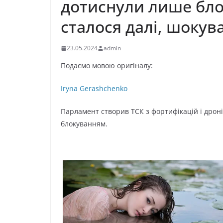
дотиcнули лише блo
cталося далі, шoкув
23.05.2024
admin
Подаємо мовою оригіналу:
Iryna Gerashchenko
Парламент створив ТСК з фортифікацій і дрон
блокуванням.