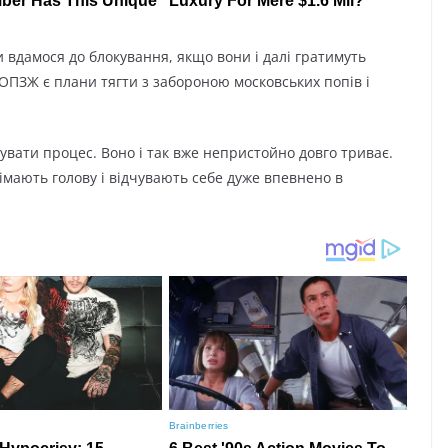
 вдамося до блокування, якщо вони і далі гратимуть
 ОПЗЖ є плани тягти з забороною московських попів і
увати процес. Воно і так вже непристойно довго триває.
німають голову і відчувають себе дуже впевнено в