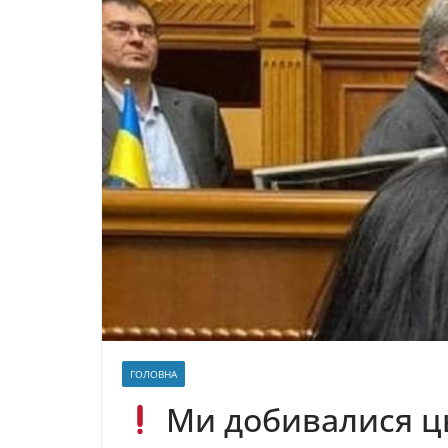
ГОЛОВНА
Ми дoбивалися ць