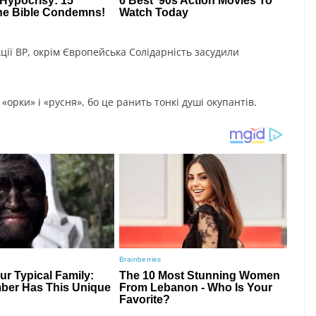
кції ВР, окрім Європейська Солідарність засудили
орки» і «русня», бо це ранить тонкі душі окупантів.