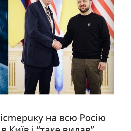
iсmepuкy нa вcю Рociю
в Київ і “таке видав”