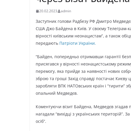
20.02.2023
admin
Заступник голови Радбезу РФ Дмитро Медведєв
США Джо Байдена в Київ. У своєму Телеграм-к
вірності київським неонацистам”, а також обі
передають
Патріоти України.
“Байден, попередньо отримавши гарантії безпек
присягався у вірності неонацистському режиму
перемогу, яка прийде за наявності нових озбр
зброю та гроші Захід справді постачає Києву 
заробляти ВПК НАТОвських країн і “тирити” зб
опальний Медведєв.
Коментуючи візит Байдена, Медведєв згадав пр
нагадали “вихідці з українських територій”. За
осіб”.