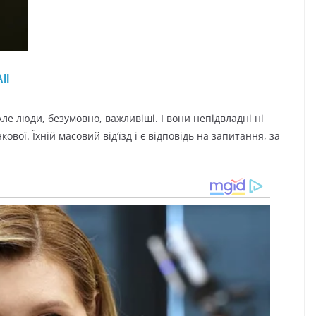
ле люди, безумовно, важливіші. І вони непідвладні ні
кової. Їхній масовий від’їзд і є відповідь на запитання, за