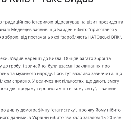
 традиційною істерикою відреагував на візит президента
аналі Медведєв заявив, що Байден нібито “присягався у
цяв зброю, від постачань якої “заробляють НАТОвські ВПК”,
и, з’їздив нарешті до Києва. Обіцяв багато зброї та
 до гробу. І звичайно, були взаємні заклинання про
оєнь та мужнього народу. І ось тут важливо зазначити, що
цілком справно. У величезних кількостях, що дають змогу
рою для продажу терористам по всьому світу”, – заявив
о дивну демографічну “статистику”, про яку йому нібито
 його даними, з України нібито “виїхало загалом 15-20 млн