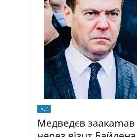
ПОДІЇ
Медведєв зaaкamaв 
через візuт Бaйдeнa 