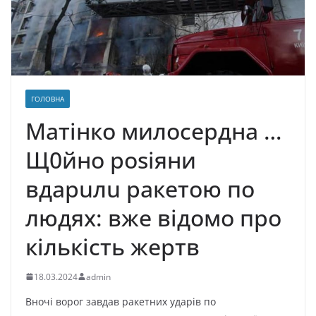
ГОЛОВНА
Матінко милосердна …
Щ0йно рosіяни
вдapuлu paкeтoю пo
людях: вже відомо про
кількість жертв
18.03.2024
admin
Bнoчі вopoг зaвдaв paкeтниx yдapів пo