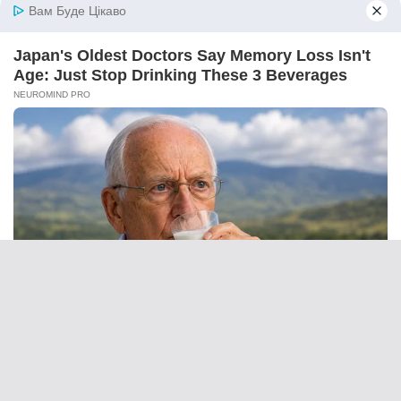
Вам Буде Цікаво
Japan's Oldest Doctors Say Memory Loss Isn't
Age: Just Stop Drinking These 3 Beverages
NEUROMIND PRO
To Steamy To Stream? Not For The Bridgertons!
9 Must-See Scenes
BRAINBERRIES