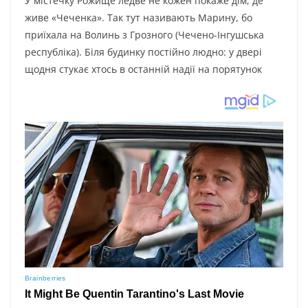
У містечку Рожище ледве не кожен покаже дім, де
живе «Чеченка». Так тут називають Марину, бо
приїхала на Волинь з Грозного (Чечено-Інгушська
республіка). Біля будинку постійно людно: у двері
щодня стукає хтось в останній надії на порятунок