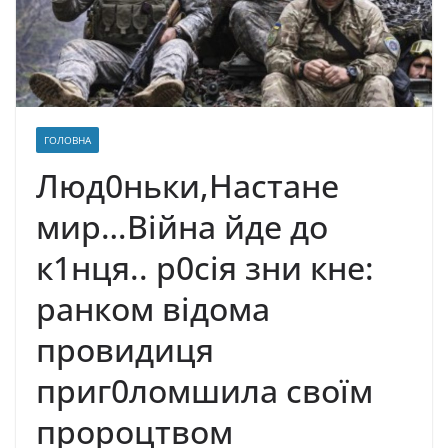
ГОЛОВНА
Люд0ньки,Настане
мир…Війна йде до
к1нця.. р0сія зни кне:
ранком відома
провидиця
приг0ломшила своїм
пророцтвом