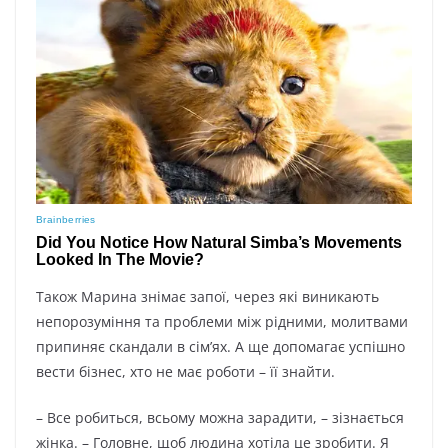
Також Марина знімає запої, через які виникають
непорозуміння та проблеми між рідними, молитвами
припиняє скандали в сім’ях. А ще допомагає успішно
вести бізнес, хто не має роботи – її знайти.
– Все робиться, всьому можна зарадити, – зізнається
жінка. – Головне, щоб людина хотіла це зробити. Я