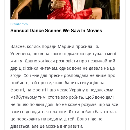
Власне, колись поради Марини просила і я.
Упевнена, що вона своєю підказкою врятувала мені
життя. Давно хотілося розповісти про незвичайний
дар цієї жінки читачам, однак вона не давала на це
згоди. Хоч «не для преси» розповідала не лише про
особисте, а й про те, якою бачить ситуацію на
фронті, на фронті і що чекає Україну в недалекому
майбутньому тим, хто те зло робить, щоб воно далі
не пішло по лінії долі. Бо не кожен розуміє, що за все
в житті доводиться платити. Як ти робиш багато зла,
це переходить на родину, дітей. Воно ніде не
дівається, але це можна виправити.