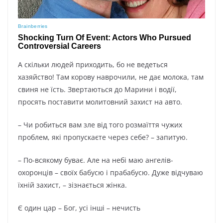
А скільки людей приходить, бо не ведеться
хазяйство! Там корову наврочили, не дає молока, там
свиня не їсть. Звертаються до Марини і водії,
просять поставити молитовний захист на авто.
– Чи робиться вам зле від того розмаїття чужих
проблем, які пропускаєте через себе? – запитую.
– По-всякому буває. Але на небі маю ангелів-
охоронців – своїх бабусю і прабабусю. Дуже відчуваю
їхній захист, – зізнається жінка.
Є один цар – Бог, усі інші – нечисть