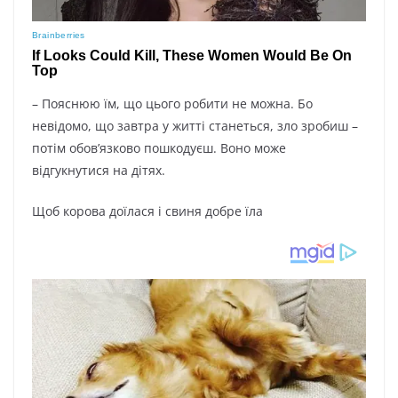
– Пояснюю їм, що цього робити не можна. Бо
невідомо, що завтра у житті станеться, зло зробиш –
потім обов’язково пошкодуєш. Воно може
відгукнутися на дітях.
Щоб корова доїлася і свиня добре їла