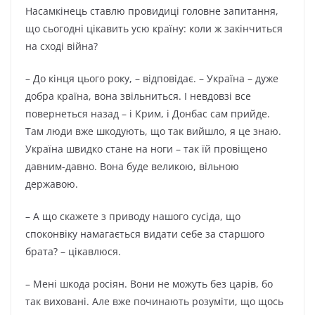
Насамкінець ставлю провидиці головне запитання,
що сьогодні цікавить усю країну: коли ж закінчиться
на сході війна?
– До кінця цього року, – відповідає. – Україна – дуже
добра країна, вона звільниться. І невдовзі все
повернеться назад – і Крим, і Донбас сам прийде.
Там люди вже шкодують, що так вийшло, я це знаю.
Україна швидко стане на ноги – так їй провіщено
давним-давно. Вона буде великою, вільною
державою.
– А що скажете з приводу нашого сусіда, що
споконвіку намагається видати себе за старшого
брата? – цікавлюся.
– Мені шкода росіян. Вони не можуть без царів, бо
так виховані. Але вже починають розуміти, що щось