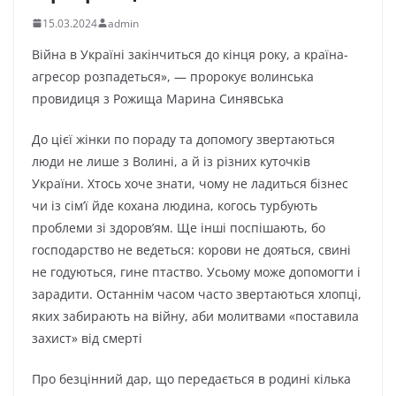
15.03.2024
admin
Війна в Україні закінчиться до кінця року, а країна-
агресор розпадеться», — пророкує волинська
провидиця з Рожища Марина Синявська
До цієї жінки по пораду та допомогу звертаються
люди не лише з Волині, а й із різних куточків
України. Хтось хоче знати, чому не ладиться бізнес
чи із сім’ї йде кохана людина, когось турбують
проблеми зі здоров’ям. Ще інші поспішають, бо
господарство не ведеться: корови не дояться, свині
не годуються, гине птаство. Усьому може допомогти і
зарадити. Останнім часом часто звертаються хлопці,
яких забирають на війну, аби молитвами «поставила
захист» від смерті
Про безцінний дар, що передається в родині кілька