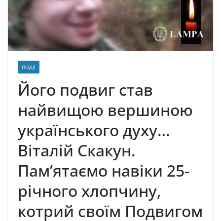
ПОДІЇ
Його подвиг став
найвищою веpшиною
укpаїнського духу…
Віталій Скакун.
Пам’ятаємо навіки 25-
pічного хлопчину,
котрий своїм Подвигом