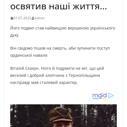
оcвятив наші життя…
01.07.2023
admin
Його подвиг став найвищою вершиною українського
духу.
Він свідомо пішов на смерть, аби зупинити поступ
ординської навали.
Віталій Скакун. Ніхто й подумати не міг, що цей
веселий і добрий хлопчина з Тернопільщини
насправді мав сталевий характер.