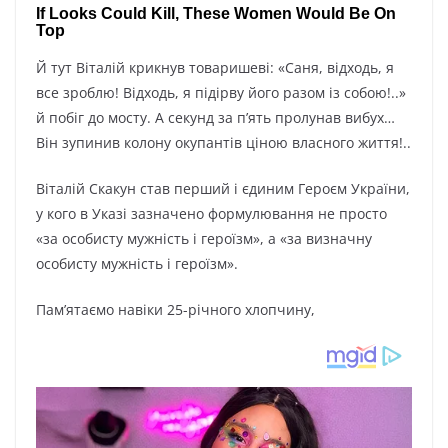
Й тут Віталій крикнув товаришеві: «Саня, відходь, я
все зроблю! Відходь, я підірву його разом із собою!..»
й побіг до мосту. А секунд за п’ять пролунав вибух…
Він зупинив колону окупантів ціною власного життя!..
Віталій Скакун став перший і єдиним Героєм України,
у кого в Указі зазначено формулювання не просто
«за особисту мужність і героїзм», а «за визначну
особисту мужність і героїзм».
Пам’ятаємо навіки 25-річного хлопчину,