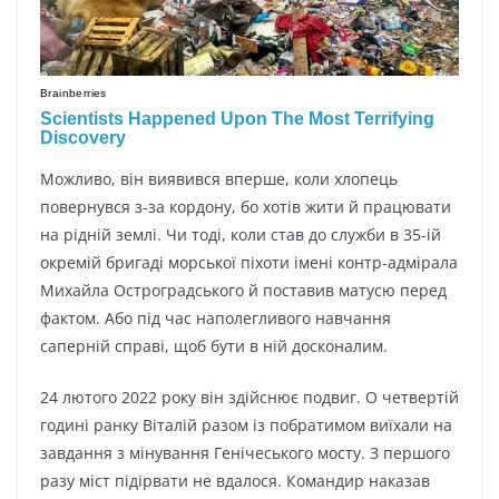
Можливо, він виявився вперше, коли хлопець
повернувся з-за кордону, бо хотів жити й працювати
на рідній землі. Чи тоді, коли став до служби в 35-ій
окремій бригаді морської піхоти імені контр-адмірала
Михайла Остроградського й поставив матусю перед
фактом. Або під час наполегливого навчання
саперній справі, щоб бути в ній досконалим.
24 лютого 2022 року він здійснює подвиг. О четвертій
годині ранку Віталій разом із побратимом виїхали на
завдання з мінування Генічеського мосту. З першого
разу міст підірвати не вдалося. Командир наказав