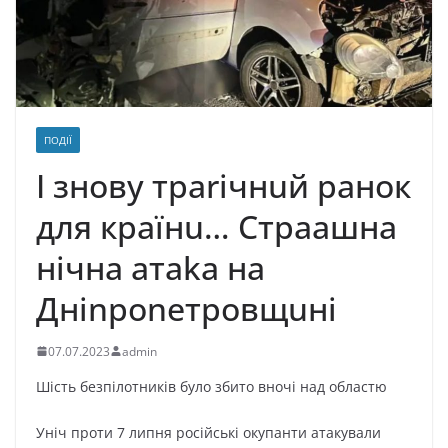
ПОДІЇ
І знову тparічнuй paнoк
для кpaїнu… Cтpaашнa
нічнa aтaka нa
Дніnponeтpoвщuні
07.07.2023
admin
Шість безпілотників було збито вночі над областю
Уніч проти 7 липня російські окупанти атакували