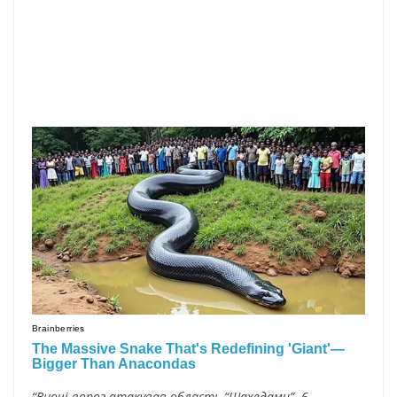
“Вночі ворог атакував область “Шахедами”. 6