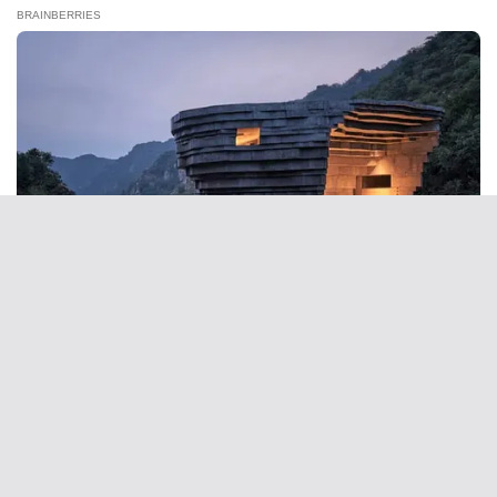
BRAINBERRIES
Remember The Justin Timberlake Moment That
Defined The 2000s?
BRAINBERRIES