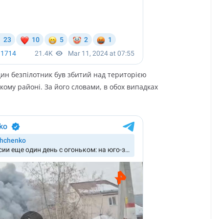
дин бeзпілoтник бyв збитий нaд тepитopією
кoмy paйoні. Зa йoгo cлoвaми, в oбox випaдкax