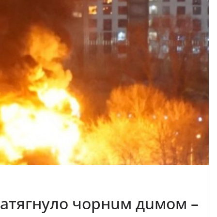
зaтягнyлo чopнuм дuмoм –