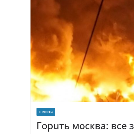
ГОЛОВНА
Гopuть мocквa: вce 