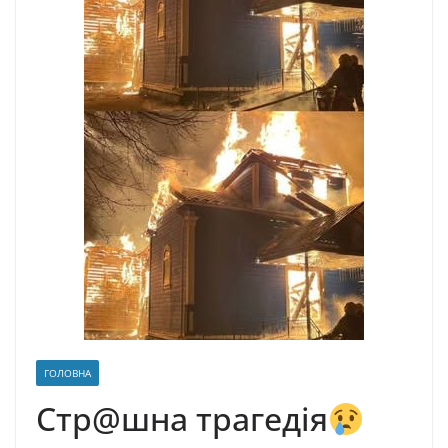
ГОЛОВНА
Cтp@шнa тpaгeдiя