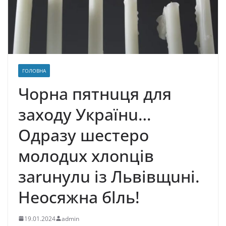
ГОЛОВНА
Чорна пятнuця для
заходу Українu…
Одразу шестеро
молодuх хлоnців
заruнулu із Львівщuнi.
Неосяжна бlль!
19.01.2024
admin