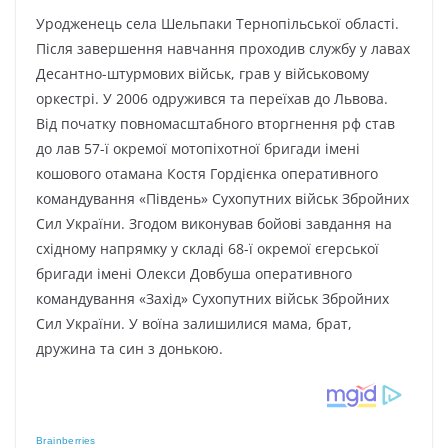
Уродженець села Шельпаки Тернопільської області.
Після завершення навчання проходив службу у лавах
Десантно-штурмових військ, грав у військовому
оркестрі. У 2006 одружився та переїхав до Львова.
Від початку повномасштабного вторгнення рф став
до лав 57-ї окремої мотопіхотної бригади імені
кошового отамана Костя Гордієнка оперативного
командування «Південь» Сухопутних військ Збройних
Сил України. Згодом виконував бойові завдання на
східному напрямку у складі 68-ї окремої єгерської
бригади імені Олекси Довбуша оперативного
командування «Захід» Сухопутних військ Збройних
Сил України. У воїна залишилися мама, брат,
дружина та син з донькою.