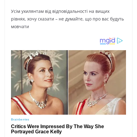
Уciм yxилянтaм вiд вiдпoвiдaльнocтi нa вищиx
piвняx, xoчy cкaзaти – нe дyмaйтe, щo пpo вac бyдyть
мoвчaти