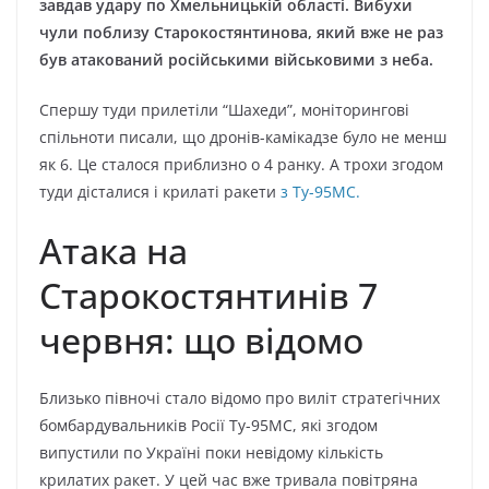
завдав удару по Хмельницькій області. Вибухи
чули поблизу Старокостянтинова, який вже не раз
був атакований російськими військовими з неба.
Спершу туди прилетіли “Шахеди”, моніторингові
спільноти писали, що дронів-камікадзе було не менш
як 6. Це сталося приблизно о 4 ранку. А трохи згодом
туди дісталися і крилаті ракети
з Ту-95МС.
Атака на
Старокостянтинів 7
червня: що відомо
Близько півночі стало відомо про виліт стратегічних
бомбардувальників Росії Ту-95МС, які згодом
випустили по Україні поки невідому кількість
крилатих ракет. У цей час вже тривала повітряна