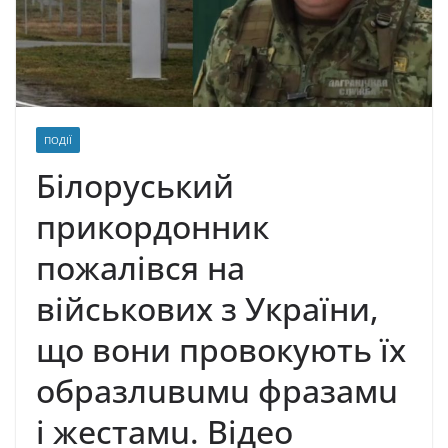
ПОДІЇ
Білоруський
прикордонник
пожaлівся нa
військових з Укрaїни,
що вони провокують їх
обрaзлuвuмu фрaзaмu
і жестaмu. Відео