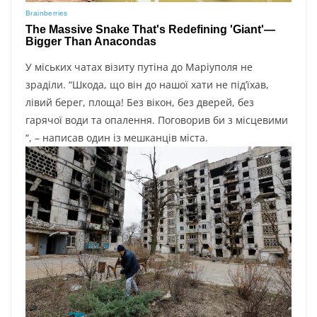
У міських чатах візиту путіна до Маріуполя не
зраділи. “Шкода, що він до нашої хати не під’їхав,
лівий берег, площа! Без вікон, без дверей, без
гарячої води та опалення. Поговорив би з місцевими
“, – написав один із мешканців міста.