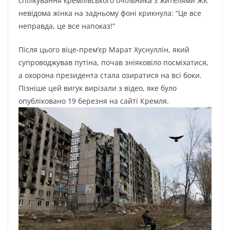
спілкування кремлівського очільника з жителями ЖК
невідома жінка на задньому фоні крикнула: “Це все
неправда, це все напоказ!”
Після цього віце-прем’єр Марат Хуснуллін, який
супроводжував путіна, почав зніяковіло посміхатися,
а охорона президента стала озиратися на всі боки.
Пізніше цей вигук вирізали з відео, яке було
опубліковано 19 березня на сайті Кремля.