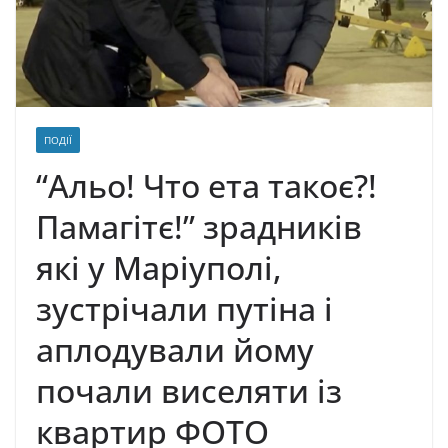
ПОДІЇ
“Альо! Что ета такоє?!
Памагітє!” зрадників
які у Маріуполі,
зустрічали путіна і
аплодували йому
почали виселяти із
квартир ФОТО