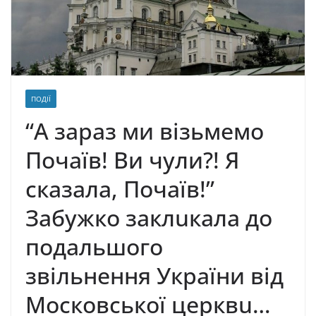
ПОДІЇ
“А зараз ми візьмемо
Почаїв! Ви чули?! Я
сказала, Почаїв!”
Забужко заклuкала до
подальшого
звільнення України від
Московської церквu…