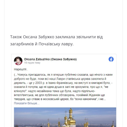
Також Оксана Забужко закликала звільнити від
загарбників й Почаївську лавру.