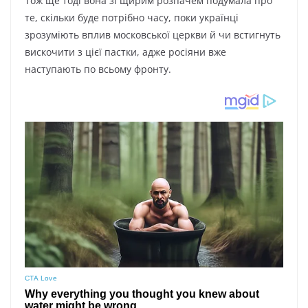
Тож ще тоді вона зі щирим розпачем подумала про
те, скільки буде потрібно часу, поки українці
зрозуміють вплив московської церкви й чи встигнуть
вискочити з цієї пастки, адже росіяни вже
наступають по всьому фронту.