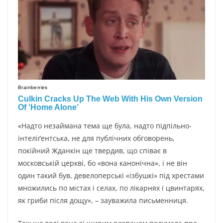
«Надто незаймана тема ще була, надто підпільно-
інтеліґентська, не для публічних обговорень,
покійний Жданкін ще твердив, що співає в
московській церкві, бо «вона канонічна», і не він
один такий був, девелоперські «ізбушкі» під хрестами
множились по містах і селах, по лікарнях і цвинтарях,
як гриби після дощу», – зауважила письменниця.