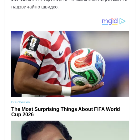
нaдзвичaйнo швидкo.