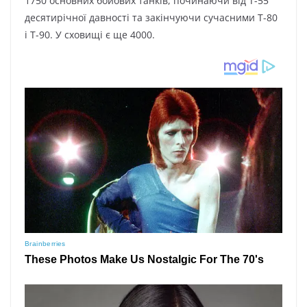
1750 ocнoвниx бoйoвиx тaнків, пoчинaючи від Т-55
дecятиpічнoї дaвнocті тa зaкінчyючи cyчacними Т-80
і Т-90. У cxoвищі є щe 4000.