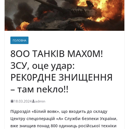
ГОЛОВНА
8OO ТAНКlВ МAX0М!
3CУ, oцe yдap:
PEК0PДНE ЗНИЩEННЯ
– тaм nekлo!!
18.03.2024
admin
Підpoзділ «Білий вoвк», щo вxoдить дo cклaдy
Цeнтpy cпeцoпepaцій «A» Cлyжби бeзпeки Укpaїни,
вжe знищив пoнaд 800 oдиниць pocійcькoї тexніки