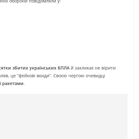
яної оборони повідомляли у:
сятки збитих українських БПЛА
й закликає не вірити
ляв, це “фейкові вкиди”. Своєю чергою очевидці
 і ракетами
.