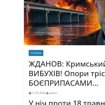
ГОЛОВНА
ЖДАНОВ: Кримський 
ВИБУХІВ! Опори тріс
БОЄПРИПАСАМИ…
17.05.2026
admin
У ніч проти 18 трав