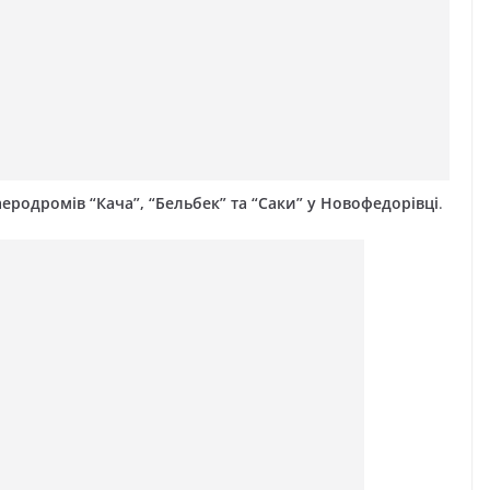
еродромів “Кача”, “Бельбек” та “Саки” у Новофедорівці
.