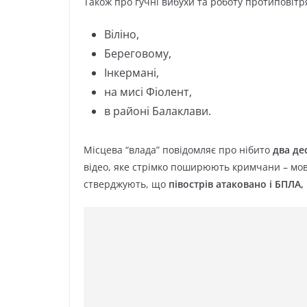
Також про гучні вибухи та роботу протиповітр
Віліно,
Береговому,
Інкермані,
на мисі Фіолент,
в районі Балаклави.
Місцева “влада” повідомляє про нібито
два де
відео, яке стрімко поширюють кримчани – мов
стверджують, що
півострів атаковано і БПЛА,