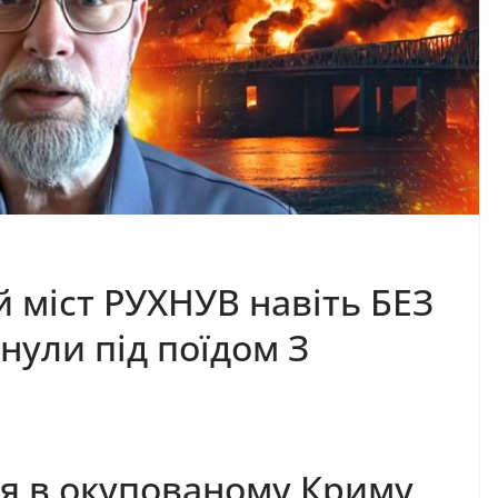
міст РУХНУВ навіть БЕЗ
нули під поїдом З
ня в окупованому Криму