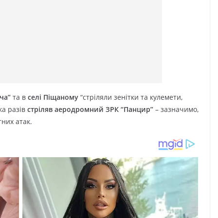
ача”
та в
селі Піщаному
“стріляли зенітки та кулемети,
ка разів
стріляв аеродромний ЗРК “Панцир”
– зазначимо,
них атак.