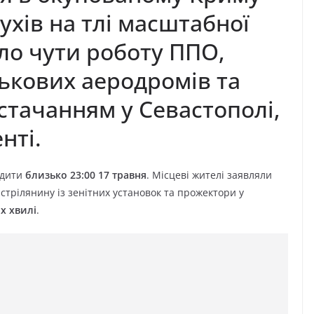
ухів на тлі масштабної
уло чути роботу ППО,
ськових аеродромів та
стачанням у Севастополі,
нті.
одити
близько 23:00 17 травня
. Місцеві жителі заявляли
стрілянину із зенітних установок та прожектори у
х хвилі
.